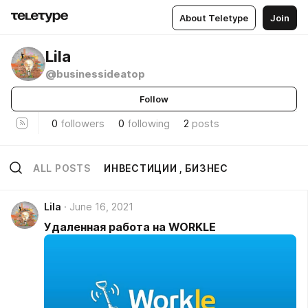
About Teletype
Join
Lila
@businessideatop
Follow
0
followers
0
following
2
posts
ALL POSTS
ИНВЕСТИЦИИ , БИЗНЕС
Lila
June 16, 2021
Удаленная работа на WORKLE