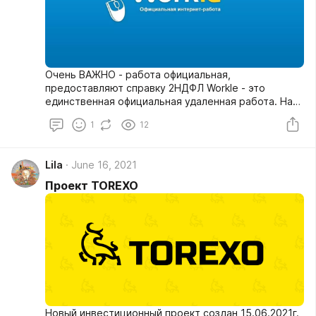
Очень ВАЖНО - работа официальная,
предоставляют справку 2НДФЛ Workle - это
единственная официальная удаленная работа. На
этой платформе, вы можете выбрать профессию по
1
12
душе, пройти обучение и начать зарабатывать.
Никаких вложений. Платформа протестирована
лично. Обучение на Workle:
Lila
June 16, 2021
Проект TOREXO
Новый инвестиционный проект создан 15.06.2021г.