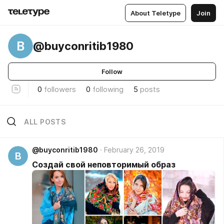
About Teletype
Join
B
@buyconritib1980
Follow
0
followers
0
following
5
posts
ALL POSTS
@buyconritib1980
February 26, 2019
B
Создай свой неповторимый образ