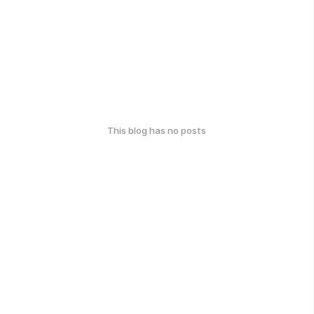
This blog has no posts