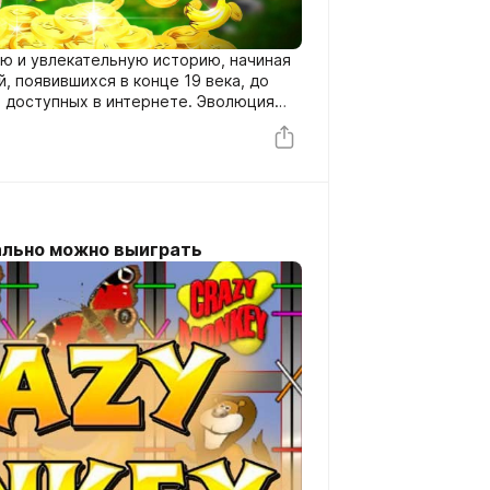
ю и увлекательную историю, начиная
, появившихся в конце 19 века, до
 доступных в интернете. Эволюция
а с прогрессом технологий, а каждая
ции, которые делали игру более
егодня любой желающий может
е автоматы на деньги онлайн, не
ановки.
ально можно выиграть