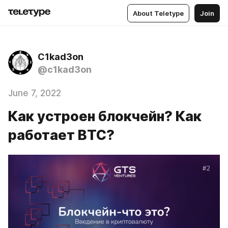
About Teletype
Join
C1kad3on
@c1kad3on
June 7, 2022
Как устроен блокчейн? Как
работает BTC?