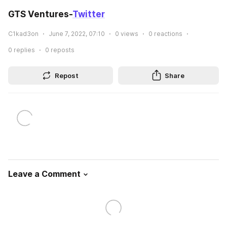
GTS Ventures-
Twitter
C1kad3on
June 7, 2022, 07:10
0
views
0
reactions
0
replies
0
reposts
Repost
Share
Leave a Comment