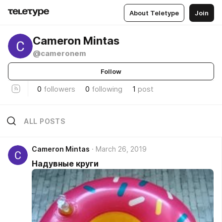
About Teletype
Join
Cameron Mintas
@cameronem
Follow
0
followers
0
following
1
post
ALL POSTS
Cameron Mintas
March 26, 2019
Надувные круги