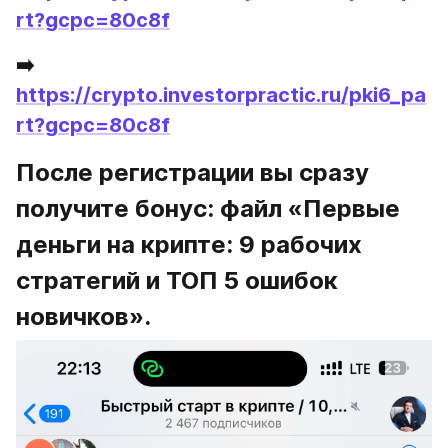
rt?gcpc=80c8f
➡️ 
https://crypto.investorpractic.ru/pki6_pa
rt?gcpc=80c8f
После регистрации вы сразу 
получите бонус: файл «Первые 
деньги на крипте: 9 рабочих 
стратегий и ТОП 5 ошибок 
новичков».