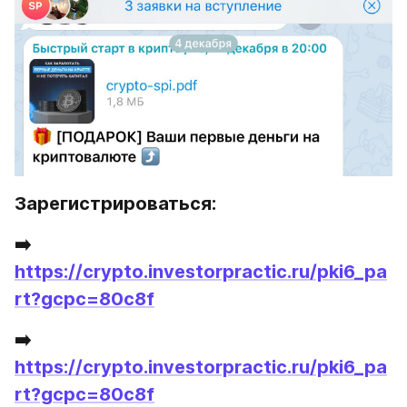
Зарегистрироваться:
➡️ 
https://crypto.investorpractic.ru/pki6_pa
rt?gcpc=80c8f
➡️ 
https://crypto.investorpractic.ru/pki6_pa
rt?gcpc=80c8f