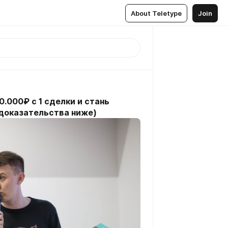
About Teletype
Join
.000₽ с 1 сделки и стань
(доказательства ниже)