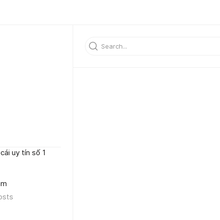
i uy tín số 1
am
osts