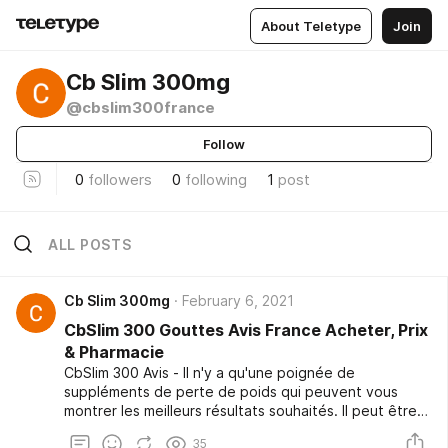
About Teletype
Join
Cb Slim 300mg
@cbslim300france
Follow
0
followers
0
following
1
post
ALL POSTS
Cb Slim 300mg
February 6, 2021
CbSlim 300 Gouttes Avis France Acheter, Prix
& Pharmacie
CbSlim 300 Avis - Il n'y a qu'une poignée de
suppléments de perte de poids qui peuvent vous
montrer les meilleurs résultats souhaités. Il peut être
très difficile de trouver le complément de perte de
35