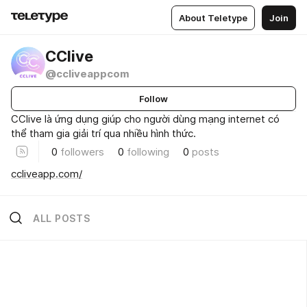
About Teletype
Join
CClive
@ccliveappcom
Follow
CClive là ứng dụng giúp cho người dùng mạng internet có
thể tham gia giải trí qua nhiều hình thức.
0
followers
0
following
0
posts
ccliveapp.com/
ALL POSTS