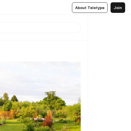
About Teletype
Join