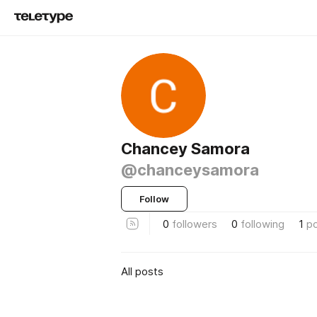
Chancey Samora
@chanceysamora
Follow
0
followers
0
following
1
p
All posts