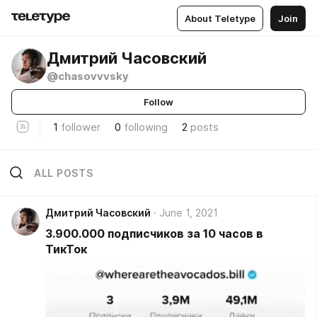
About Teletype
Join
Дмитрий Часовский
@chasovvvsky
Follow
1
follower
0
following
2
posts
ALL POSTS
Дмитрий Часовский
June 1, 2021
3.900.000 подписчиков за 10 часов в
ТикТок