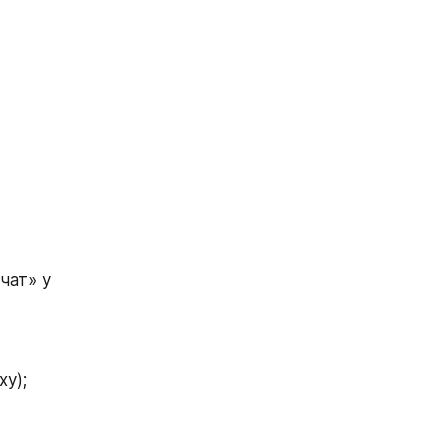
ат» у 
у);