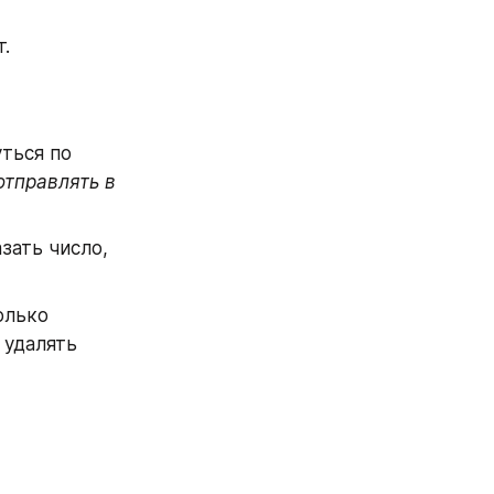
.
ться по 
тправлять в 
ать число, 
лько 
удалять 