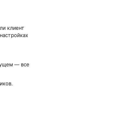
и клиент 
настройках 
ущем — все 
иков.