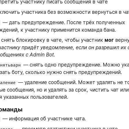
претить участнику писать сообщения в чате
ключить участника без возможности вернуться в чат
 — дать предупреждение. После трёх полученных 
дений, к участнику применится команда бана.
 снять блокировку в чате, чтобы участник 
мог
 верну
частнику придёт уведомление, если он разрешил их о
общениях с Admin Bot.
 — снять одно предупреждение. Можно указ
нятьварн
зать боту, сколько нужно снять предупреждений.
 — удаление сообщений. Может удалять не то
аление
е сообщения, но и удалять за срок, чистить чат или 
 указанных пользователей.
команды
 — информация об участнике чата.
 — просмотр статистики участника в чате.