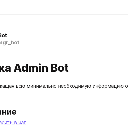
Bot
gr_bot
ка Admin Bot
жащая всю минимально необходимую информацию об
ание
асить в чат