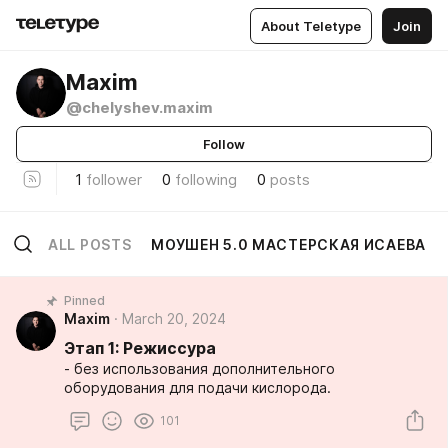
About Teletype
Join
Maxim
@chelyshev.maxim
Follow
1
follower
0
following
0
posts
ALL POSTS
МОУШЕН 5.0 МАСТЕРСКАЯ ИСАЕВА
Pinned
Maxim
March 20, 2024
Этап 1: Режиссура
- без использования дополнительного
оборудования для подачи кислорода.
101