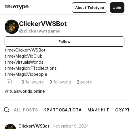
About Teletype
Join
ClickerVWSBot
@clickervwsgame
Follow
t.me/ClickerVWSBot
t.me/MagicVipClub
t.me/VirtualsWorlds
t.me/MagicNFTcollections
t.me/MagicVippeople
0
followers
0
following
2
posts
virtualsworlds.online
ALL POSTS
КРИПТОВАЛЮТА
МАЙНИНГ
CRYP
ClickerVWSBot
November 9, 2024