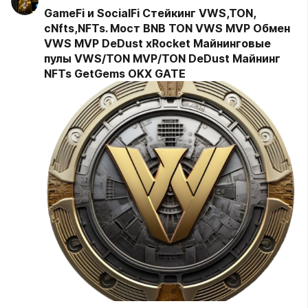
GameFi и SocialFi Стейкинг VWS,TON,
cNfts,NFTs. Мост BNB TON VWS MVP Обмен
VWS MVP DeDust xRocket Майнинговые
пулы VWS/TON MVP/TON DeDust Майнинг
NFTs GetGems OKX GATE