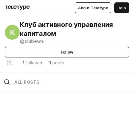
About Teletype
Join
Клуб активного управления
К
капиталом
@clubewa
Follow
1
follower
0
posts
ALL POSTS