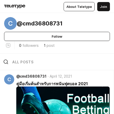
About Teletype
Join
C
@cmd36808731
Follow
0
followers
1
post
ALL POSTS
@cmd36808731
April 12, 2021
C
คู่มือเริ่มต้นสำหรับการพนันฟุตบอล 2021