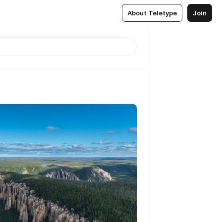
About Teletype
Join