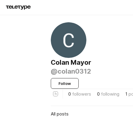
Colan Mayor
@colan0312
Follow
0
followers
0
following
1
p
All posts