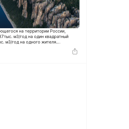
ющегося на территории России,
37тыс. м3/год на один квадратный
с. м3/год на одного жителя.
ельных государств равен 227 км3/год.