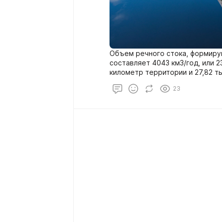
Объем речного стока, формиру
составляет 4043 км3/год, или 2
километр территории и 27,82 ты
Дополнительный сток из сопред
23