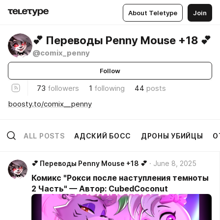
About Teletype
Join
💕 Переводы Penny Mouse +18 💕
@comix_penny
Follow
73
followers
1
following
44
posts
boosty.to/comix__penny
ALL POSTS
АДСКИЙ БОСС
ДРОНЫ УБИЙЦЫ
О
💕 Переводы Penny Mouse +18 💕
June 8, 2025
Комикс "Рокси после наступления темноты
2 Часть" — Автор: CubedCoconut