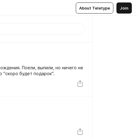
About Teletype
Join
0
ождения. Поели, выпили, но ничего не
о "скоро будет подарок".
0