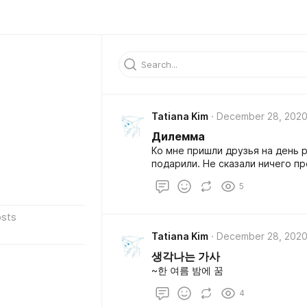
Tatiana Kim
December 28, 202
Дилемма
Ко мне пришли друзья на день р
подарили. Не сказали ничего пр
5
sts
Tatiana Kim
December 28, 202
생각나는 가사
~한 여름 밤에 꿈
4