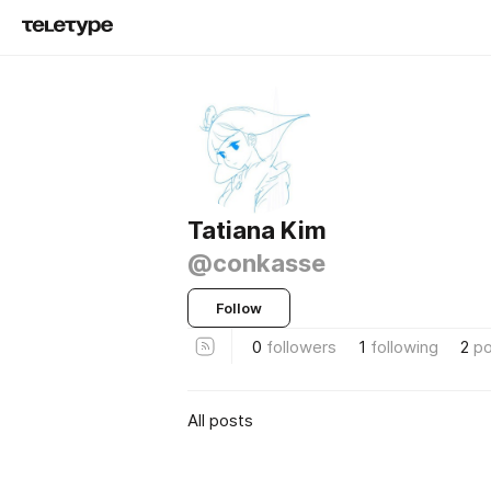
Tatiana Kim
@conkasse
Follow
0
followers
1
following
2
po
All posts