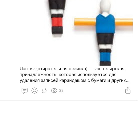
Ластик (стирательная резинка) — канцелярская
принадлежность, которая используется для
удаления записей карандашом с бумаги и других
поверхностей, предназначенных для письма. Есть
22
специальные ручки, чернила, которые также
можно стереть ластиком.