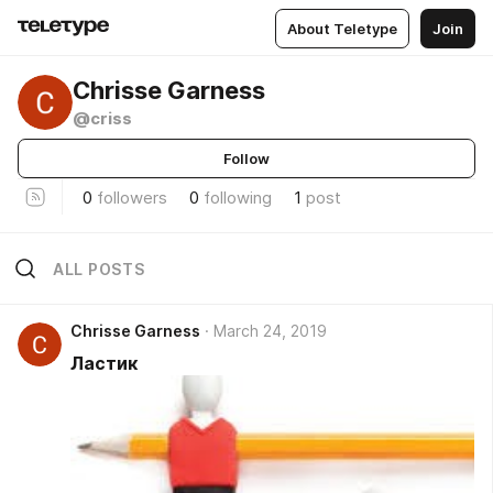
About Teletype
Join
Chrisse Garness
@criss
Follow
0
followers
0
following
1
post
ALL POSTS
Chrisse Garness
March 24, 2019
Ластик