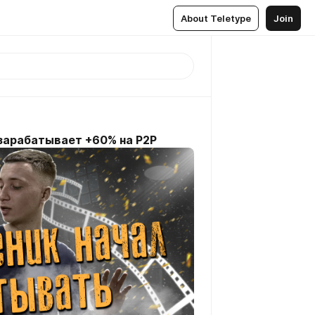
About Teletype
Join
зарабатывает +60% на P2P