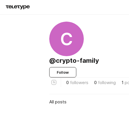
C
@crypto-family
Follow
0
followers
0
following
1
p
All posts