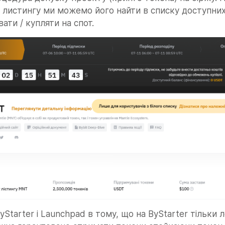
листингу ми можемо його найти в списку доступних а
ати / купляти на спот.
yStarter і Launchpad в тому, що на ByStarter тільки л