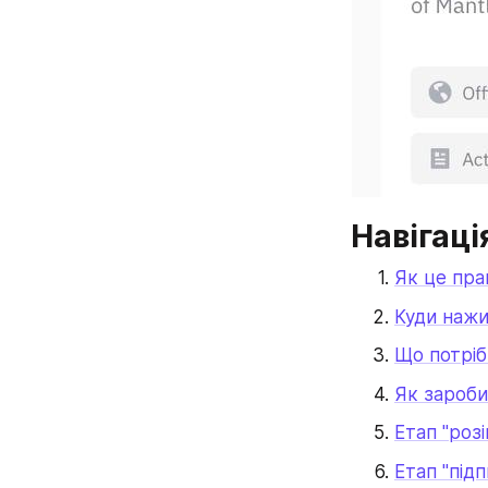
Навігаці
Як це пра
Куди нажи
Що потріб
Як зароби
Етап "розі
Етап "підп