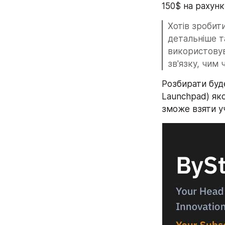
150$ на рахунк
Хотів зробит
детальніше т
використовув
зв'язку, чим 
Розбирати буде
Launchpad) яко
зможе взяти у