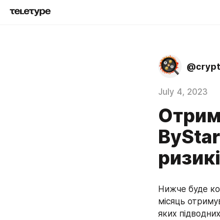
@cryp
July 4, 2023
Отрим
ByStar
ризик
Нижче буде кор
місяць отримув
яких підводних