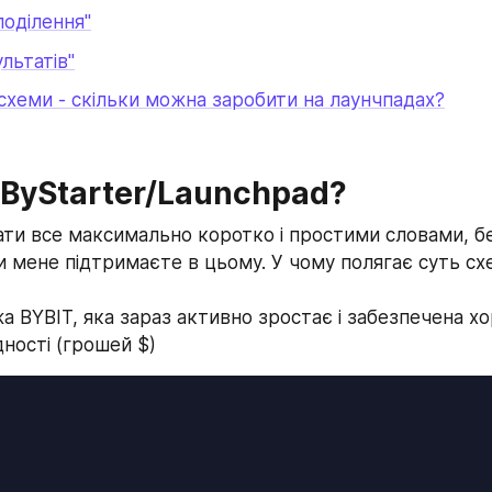
поділення"
льтатів"
схеми - скільки можна заробити на лаунчпадах?
 ByStarter/Launchpad?
ати все максимально коротко і простими словами, бе
и мене підтримаєте в цьому. У чому полягає суть сх
ржа BYBIT, яка зараз активно зростає і забезпечена х
дності (грошей $)