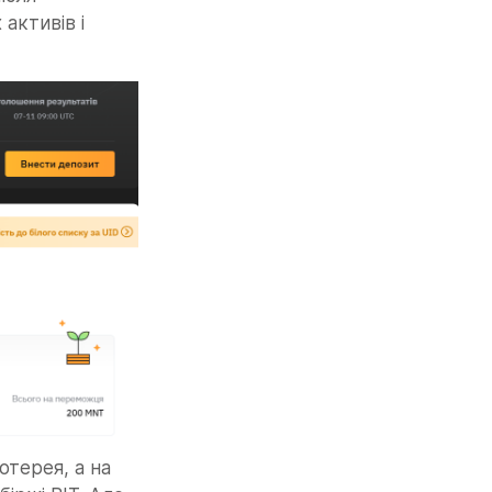
ктивів і 
отерея, а на 