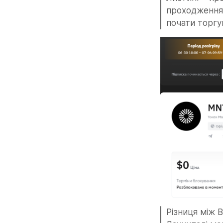
проходження 
почати торгув
Різниця між B