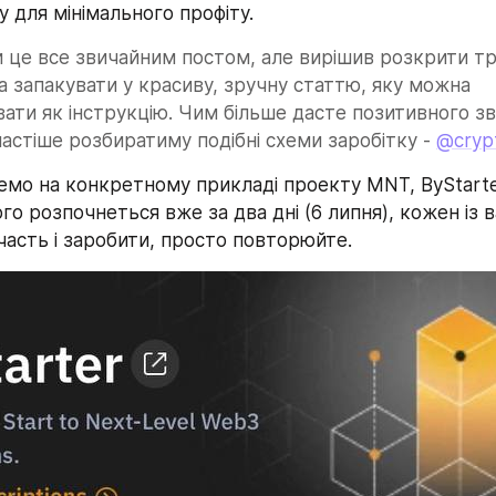
у для мінімального профіту.
и це все звичайним постом, але вирішив розкрити тр
а запакувати у красиву, зручну статтю, яку можна 
ати як інструкцію. Чим більше дасте позитивного зв
частіше розбиратиму подібні схеми заробітку - 
@cryp
мо на конкретному прикладі проекту MNT, ByStarter 
го розпочнеться вже за два дні (6 липня), кожен із ва
часть і заробити, просто повторюйте.