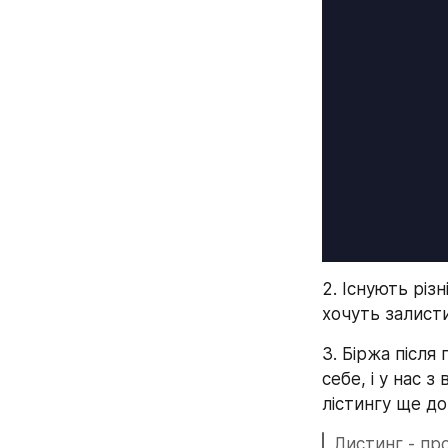
2. Існують різн
хочуть залисти
3. Біржа після
себе, і у нас 
лістингу ще до 
Листинг - про