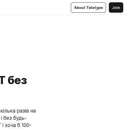
About Teletype
Join
T без
ілька разів на 
і без будь-
і хоча б 100-