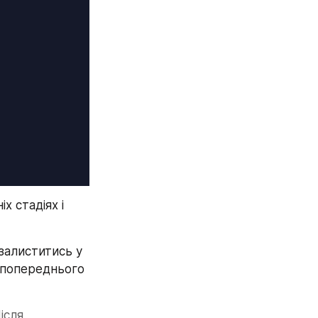
 стадіях і 
залиститись у 
 попереднього 
сля 