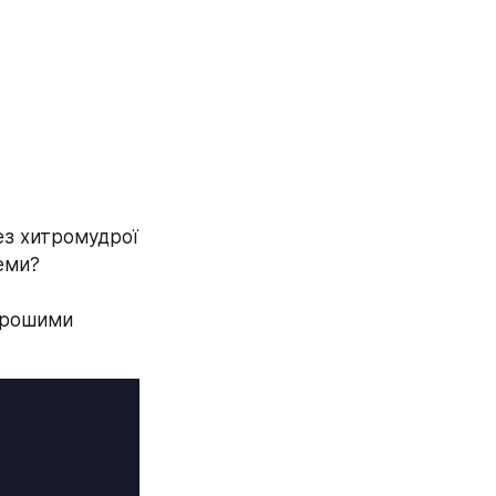
з хитромудрої 
еми?
орошими 