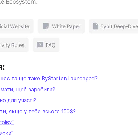
я:
цює та що таке ByStarter/Launchpad?
мати, щоб заробити?
но для участі?
ти, якщо у тебе всього 150$?
гріву"
иски"