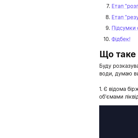
Етап "роз
Етап "резу
Підсумки 
Фідбек!
Що таке
Буду розказув
води, думаю в
1. Є відома бі
об'ємами лікві