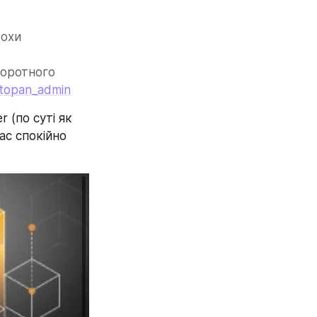
охи 
оротного 
topan_admin
(по суті як 
с спокійно 