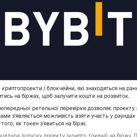
і криптопроекти / блокчейни, які знаходяться на ранніх
тись на біржах, щоб залучити кошти на розвиток.
 попередньої ретельної перевірки дозволяє проекту 
з вами з'являється можливість взяти участь у раундах
того, як токен з'явиться на біржі.
цедура допуску проекту (крипто токена) на біржу. Пі