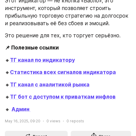
Этот индикатор — не кнопка «Бабло», это 
инструмент, который позволяет строить 
прибыльную торговую стратегию на долгосрок 
и реализовывать её без сбоев и эмоций. 
Это решение для тех, кто торгует серьёзно.
📌 Полезные ссылки
🔸
ТГ канал по индикатору
🔸
Статистика всех сигналов индикатора
🔸
ТГ канал с аналитикой рынка
🔸
ТГ бот с доступом к приваткам инфлов
🔸 
Админ 
May 16, 2025, 09:20
0
views
0
reposts