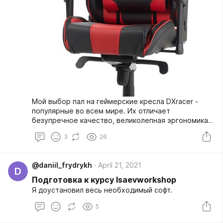
Мой выбор пал на геймерские кресла DXracer -
популярные во всем мире. Их отличает
безупречное качество, великолепная эргономика и
современный дизайн. Все модели изготовлены из
3
26
качественных материалов, простых в уходе,
устойчивых к механическим повреждениям, также
я сам являюсь счастливым обладателем одного из
@daniil_frydrykh
April 21, 2021
них и подумав о нем, как об объекте для создания
D
ролика в моей голове сразу появились идеи для
Подготовка к курсу Isaevworkshop
реализации.
Я доустановил весь необходимый софт.
5