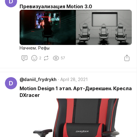
D
Превизуализация Motion 3.0
Начнем. Рефы
2
57
@daniil_frydrykh
April 28, 2021
D
Motion Design 1 этап. Арт-Дирекшен. Кресла
DXracer