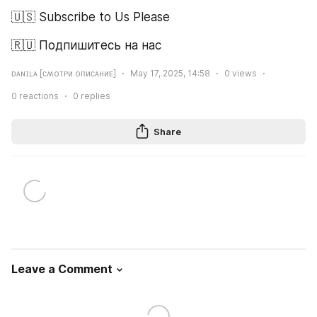
🇺🇸 Subscribe to Us Please
🇷🇺 Подпишитесь на нас
ᴅᴀɴɪʟᴀ [ᴄʍоᴛᴩи оᴨиᴄᴀниᴇ]
May 17, 2025, 14:58
0
views
0
reactions
0
replies
Share
Leave a Comment