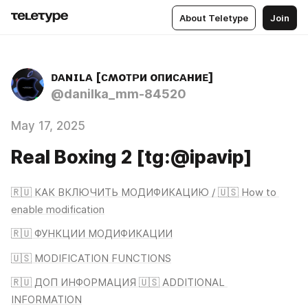
About Teletype
Join
ᴅᴀɴɪʟᴀ [ᴄʍоᴛᴩи оᴨиᴄᴀниᴇ]
@danilka_mm-84520
May 17, 2025
Real Boxing 2 [tg:@ipavip]
🇷🇺 КАК ВКЛЮЧИТЬ МОДИФИКАЦИЮ / 🇺🇸 How to 
enable modification
🇷🇺 ФУНКЦИИ МОДИФИКАЦИИ
🇺🇸 MODIFICATION FUNCTIONS
🇷🇺 ДОП ИНФОРМАЦИЯ 🇺🇸 ADDITIONAL 
INFORMATION