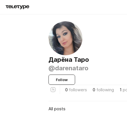
Дарёна Таро
@darenataro
Follow
0
followers
0
following
1
p
All posts