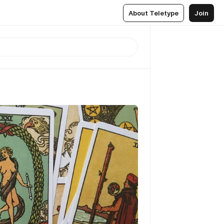
About Teletype
Join