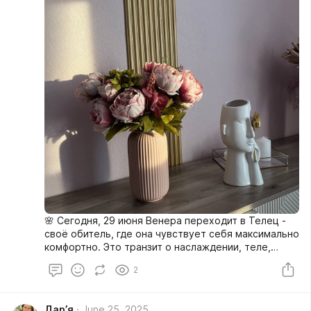
🌸 Сегодня, 29 июня Венера переходит в Телец -
своё обитель, где она чувствует себя максимально
комфортно. Это транзит о наслаждении, теле,
удовольствии, красоте и ценностях. Уходит суета
2
и неопределённость, хочется устойчивости,
качества и чувственности.
Дар’я
June 25, 2025