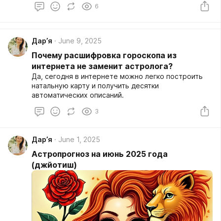
6
внутреннее состояние, дела и даже самочувствие.
Нет, это не про то, в каком знаке находится Луна)
Дар’я
June 9, 2025
Почему расшифровка гороскопа из
интернета не заменит астролога?
Да, сегодня в интернете можно легко построить
натальную карту и получить десятки
автоматических описаний.
3
Дар’я
June 1, 2025
Астропрогноз на июнь 2025 года
(джйотиш)