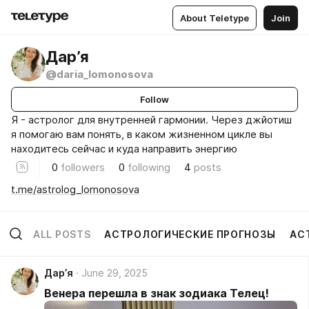
About Teletype
Join
Дар’я
@daria_lomonosova
Follow
Я - астролог для внутренней гармонии. Через джйотиш
я помогаю вам понять, в каком жизненном цикле вы
находитесь сейчас и куда направить энергию
0
followers
0
following
4
posts
t.me/astrolog_lomonosova
ALL POSTS
АСТРОЛОГИЧЕСКИЕ ПРОГНОЗЫ
АС
Дар’я
June 29, 2025
Венера перешла в знак зодиака Телец!