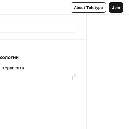
About Teletype
Join
хологии
т-терапевта