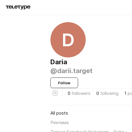
D
Daria
@darii.target
Follow
0
followers
0
following
1
p
All posts
Реклама
Таргет Facebook/Instagram - Кейсы