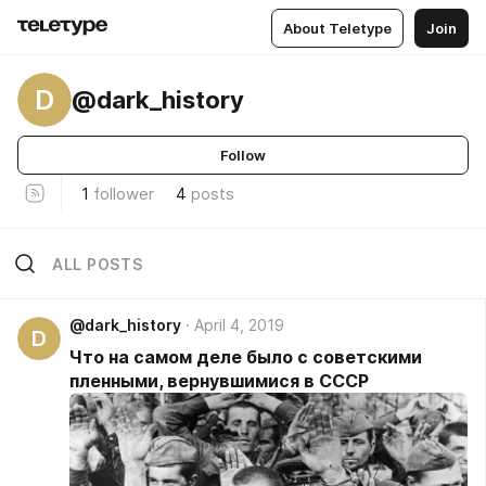
About Teletype
Join
D
@dark_history
Follow
1
follower
4
posts
ALL POSTS
@dark_history
April 4, 2019
D
Что на самом деле было с советскими
пленными, вернувшимися в СССР