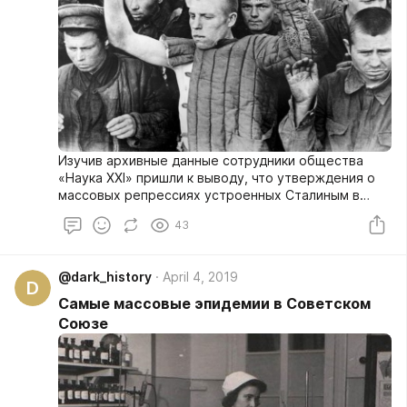
Изучив архивные данные сотрудники общества
«Наука ХХI» пришли к выводу, что утверждения о
массовых репрессиях устроенных Сталиным в
отношении красноармейцев, побывавших в плену,
43
не являются действительностью.
@dark_history
April 4, 2019
D
Самые массовые эпидемии в Советском
Союзе