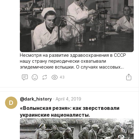
Несмотря на развитие здравоохранения в СССР
нашу страну периодически охватывали
эпидемические вспышки. О случаях массовых
заболеваний власти старались умалчивать,
43
поэтому у нас до сих пор нет точной статистики
жертв эпидемий.
@dark_history
April 4, 2019
D
«Волынская резня»: как зверствовали
украинские националисты.