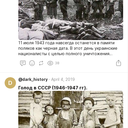
11 июля 1943 года навсегда останется в памяти
поляков как черная дата. В этот день украинские
националисты с целью полного уничтожения
«враждебных элементов» напали на польские
38
поселения, располагавшиеся на территории
Западной Украины. Полторы сотни деревень и сел
были буквально залиты кровью. Националисты не
@dark_history
April 4, 2019
пощадили никого.
D
Голод в СССР (1946-1947 гг).