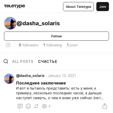
About Teletype
Join
@dasha_solaris
Follow
0
followers
1
following
1
post
ALL POSTS
СЧАСТЬЕ
@dasha_solaris
January 13, 2021
Последнее заключение
И вот я пытаюсь представить: есть у меня, к
примеру, несколько последних часов, а дальше
наступит смерть, о чем я знаю уже сейчас (нет
ничего неправильного в размышлениях о
4
неизбежном). И как мне сейчас думается, все
явления моей жизни, материальные и