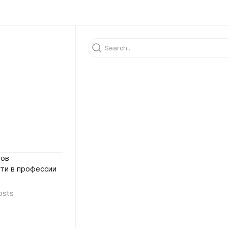
гов
ти в профессии
osts