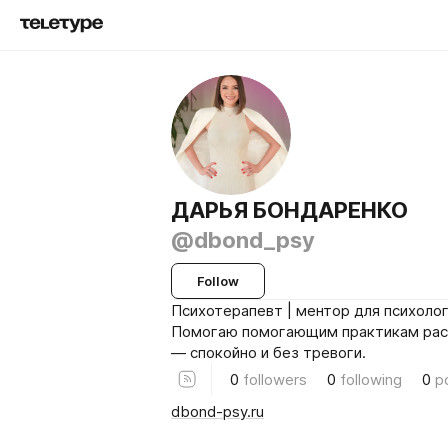
ДАРЬЯ БОНДАРЕНКО
@dbond_psy
Follow
Психотерапевт | ментор для психоло
Помогаю помогающим практикам рас
— спокойно и без тревоги.
0
followers
0
following
0
p
dbond-psy.ru