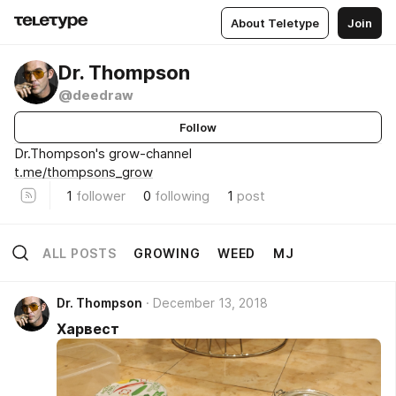
About Teletype
Join
Dr. Thompson
@deedraw
Follow
Dr.Thompson's grow-channel
t.me/thompsons_grow
1
follower
0
following
1
post
ALL POSTS
GROWING
WEED
MJ
Dr. Thompson
December 13, 2018
Харвест