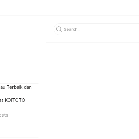
au Terbaik dan
wat KOITOTO
osts