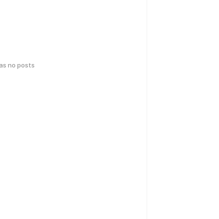
has no posts