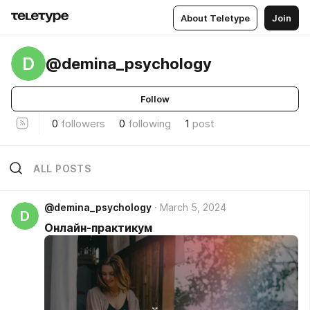
About Teletype
Join
D
@demina_psychology
Follow
0
followers
0
following
1
post
ALL POSTS
@demina_psychology
March 5, 2024
D
Онлайн-практикум