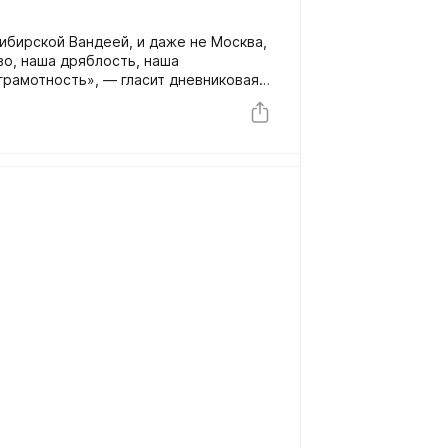
ибирской Вандеей, и даже не Москва,
о, наша дряблость, наша
грамотность», — гласит дневниковая
ода генерала Будберга, военного
ельства.