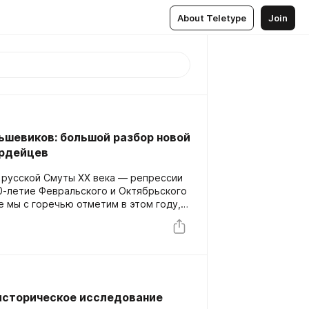
About Teletype
Join
ьшевиков: большой разбор новой
ардейцев
русской Смуты XX века — репрессии
0-летие Февральского и Октябрьского
е мы с горечью отметим в этом году,
ихшую дискуссию. Мнений о «красном»
о. Сегодня мы предлагаем вам
 историческое исследование