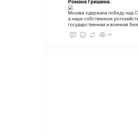
Романа Гришина.
Москва одержала победу над С
а наше собственное ротозейств
государственная и военная без
запись от конца октября 1919 г
47
министра колчаковского правит