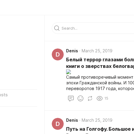
Denis
March 25, 2019
D
Белый террор глазами бол
книги о зверствах белогв
Самый противоречивый момент 
эпохи Гражданской войны. И 10
переворотов 1917 года, которо
вновь оживило несколько поут
osts
15
и «белом» терроре — множеств
ознакомиться одним из них.
Denis
March 25, 2019
D
Путь на Голгофу. Большое