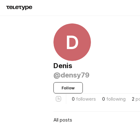
D
Denis
@densy79
Follow
0
followers
0
following
2
p
All posts