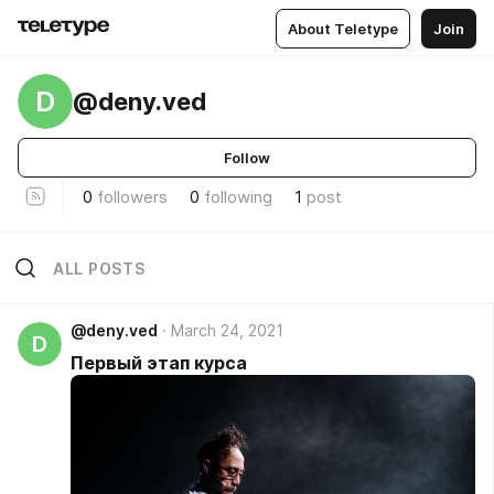
About Teletype
Join
D
@deny.ved
Follow
0
followers
0
following
1
post
ALL POSTS
@deny.ved
March 24, 2021
D
Первый этап курса