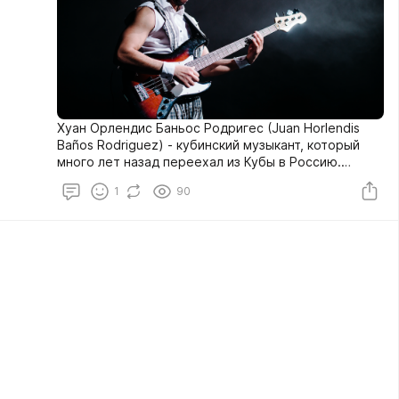
Хуан Орлендис Баньос Родригес (Juan Horlendis
Baños Rodriguez) - кубинский музыкант, который
много лет назад переехал из Кубы в Россию.
Главная отличительная черта Хуана - он
1
90
виртуозный мультиинструменталист. Я предложил
создать ему клип, где он как главный герой будет
петь играть на различных музыкальных
инструментах.