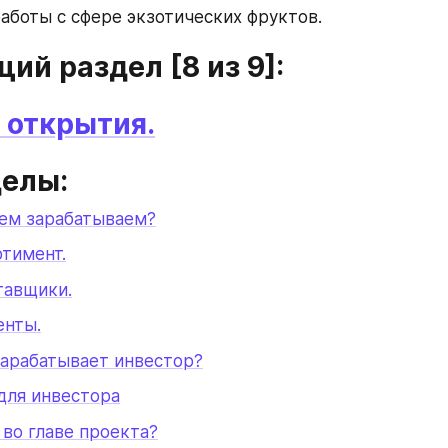
работы с сфере экзотических фруктов.
ий раздел [8 из 9]:
 открытия.
делы:
чем зарабатываем?
тимент.
тавщики.
енты.
зарабатывает инвестор?
для инвестора
 во главе проекта?