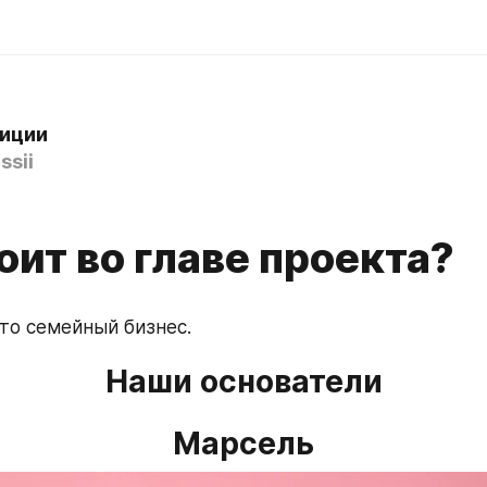
иции
ssii
оит во главе проекта?
это семейный бизнес.
Наши основатели
Марсель