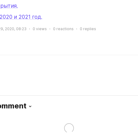
крытия.
2020 и 2021 год.
29, 2020, 08:23
0
views
0
reactions
0
replies
Comment