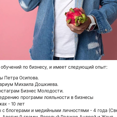
обучений по бизнесу, и имеет следующий опыт:
ы Петра Осипова.
ариум Михаила Дошкиева. 
нстаграм Бизнес Молодости.
недрению программ лояльности в бизнесы
ах - 10 лет 
ы с блогерами и медийными личностями - 4 года (Све
 Аветис 9 грамм, Веселый Роджер Андрей и Женя -