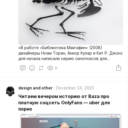
«В работе «Библиотека Макгафин» (2008)
дизайнеры Ноам Торан, Анкор Кулар и Кит Р. Джонс
для начала написали серию синопсисов для
фильмов, которые рассказывают о коллекции
8
объектов (сейчас их восемнадцать),
обращающихся к целому ряду тем и идей:
воссозданию реальных событий прошлого,
рассказам Борхеса и Карвера, подделке
design and other
December 24, 2020
документов и бумаг, городским мифам,
Читаем вечером историю от Baza про
определениям снобистского и низкопробного кино,
альтернативной истории и отношениям между
платную соцсеть OnlyFans — uber для
медиа и памятью.
порно