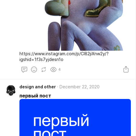
https://www.instagram.com/p/CI82jiXnw2y/?
igshid=1f3s7yjdesn1o
4
design and other
December 22, 2020
первый пост