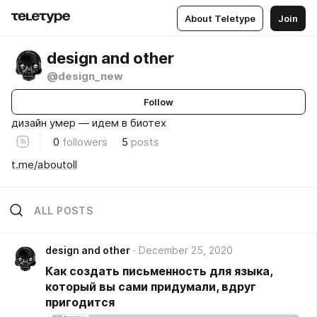
About Teletype
Join
design and other
@design_new
Follow
дизайн умер — идем в биотех
0
followers
5
posts
t.me/aboutoll
ALL POSTS
design and other
December 25, 2020
Как создать письменность для языка,
который вы сами придумали, вдруг
пригодится