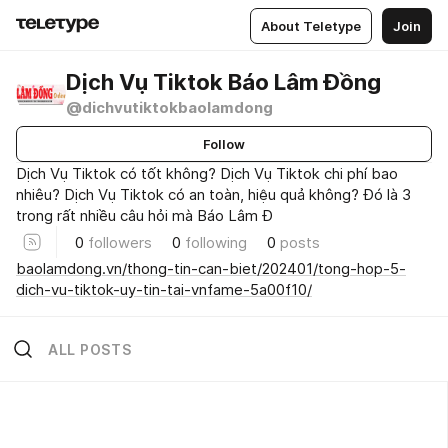
About Teletype
Join
Dịch Vụ Tiktok Báo Lâm Đồng
@dichvutiktokbaolamdong
Follow
Dịch Vụ Tiktok có tốt không? Dịch Vụ Tiktok chi phí bao
nhiêu? Dịch Vụ Tiktok có an toàn, hiệu quả không? Đó là 3
trong rất nhiều câu hỏi mà Báo Lâm Đ
0
followers
0
following
0
posts
baolamdong.vn/thong-tin-can-biet/202401/tong-hop-5-
dich-vu-tiktok-uy-tin-tai-vnfame-5a00f10/
ALL POSTS