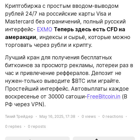
Криптобиржа с простым вводом-выводом 
рублей 24/7 на российские карты Visa и 
Mastercard без ограничений, полный русский 
интерфейс- 
EXMO
Теперь здесь есть CFD на 
амеракции
, индексы и сырьё, которые можно 
торговать через рубли и крипту.
Лучший кран для получения бесплатных 
биткоинов за просмотр рекламы, лотереи раз в 
час и привлечение реффералов. Депозит не 
нужен-только выводите $BTC или играйте. 
Простейший интерфейс. Автовыплаты каждое 
воскресенье от 30000 сатоши-
FreeBitcoin.in
 (В 
РФ через VPN).
Тихий Трейдер
May 16, 2025, 17:38
0
views
0
reactions
0
replies
0
reposts