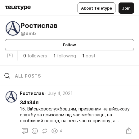
About Teletype
Join
Ростислав
@dmb
Follow
0
followers
1
following
1
post
ALL POSTS
Ростислав
July 4, 2021
34п34п
15. Військовослужбовцям, призваним на військову
службу за призовом під час мобілізації, на
особливий період, на весь час їх призову, а
військовослужбовцям під час дії особливого
4
періоду, які брали або беруть участь у здійсненні
заходів із забезпечення національної безпеки і