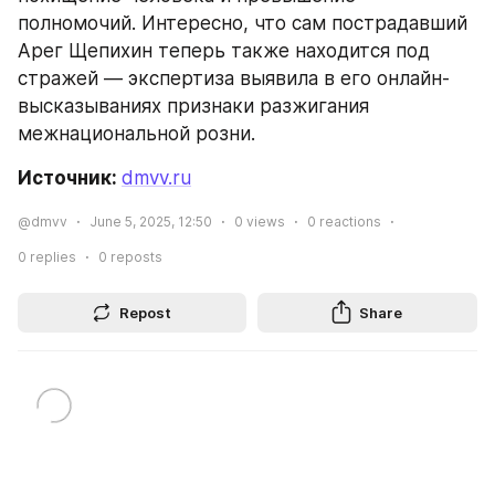
полномочий. Интересно, что сам пострадавший 
Арег Щепихин теперь также находится под 
стражей — экспертиза выявила в его онлайн-
высказываниях признаки разжигания 
межнациональной розни.
Источник: 
dmvv.ru
@dmvv
June 5, 2025, 12:50
0
views
0
reactions
0
replies
0
reposts
Repost
Share