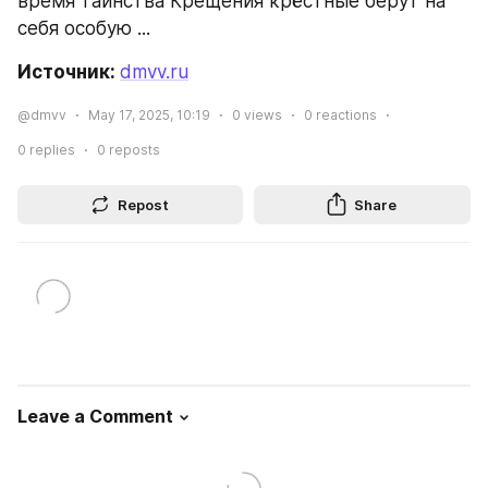
время таинства Крещения крёстные берут на 
себя особую ...
Источник: 
dmvv.ru
@dmvv
May 17, 2025, 10:19
0
views
0
reactions
0
replies
0
reposts
Repost
Share
Leave a Comment