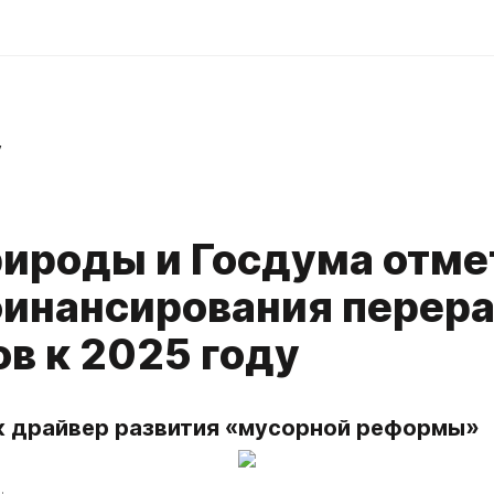
v
ироды и Госдума отме
финансирования перер
в к 2025 году
к драйвер развития «мусорной реформы»