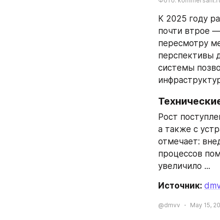
Фото: kommersant.r
К 2025 году р
почти втрое — 
пересмотру ме
перспективы д
системы позво
инфраструктур
Технически
Рост поступле
а также с устр
отмечает: вне
процессов пом
увеличило ...
Источник: 
dmv
@dmvv
May 15, 20