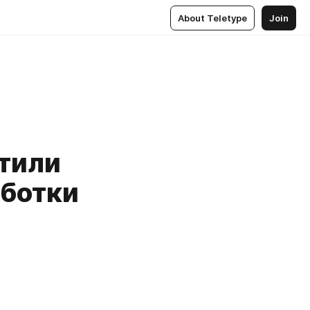
About Teletype
Join
тили
аботки