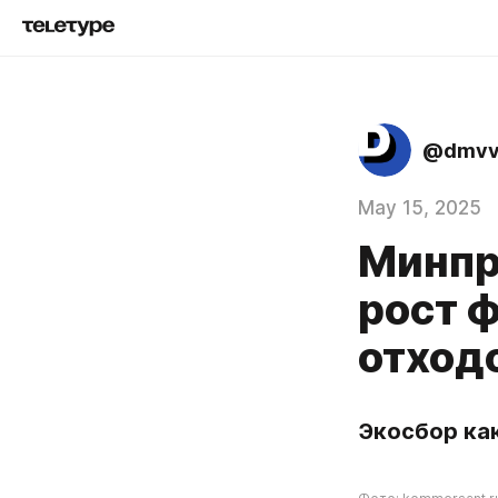
@dmv
May 15, 2025
Минпр
рост 
отходо
Экосбор ка