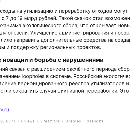
u
асходы на утилизацию и переработку отходов могут 
с 7 до 19 млрд рублей. Такой скачок стал возможен
ханизма экологического сбора, что открывает новы
ля отрасли. Улучшение администрирования и прозр
лило направить дополнительные средства на создан
ы и поддержку региональных проектов.
е новации и борьба с нарушениями
ний связан с расширением расчётного периода сбора 
анением loopholes в системе. Российский экологиче
дрение верифицированного реестра утилизаторов и 
огли сократить случаи фиктивной переработки. Это 
v.ru
25, 05:41
0
views
0
reactions
0
replies
0
reposts