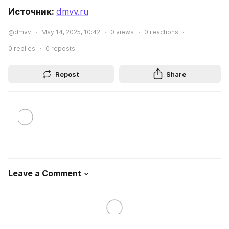
Источник: 
dmvv.ru
@dmvv
May 14, 2025, 10:42
0
views
0
reactions
0
replies
0
reposts
Repost
Share
Leave a Comment