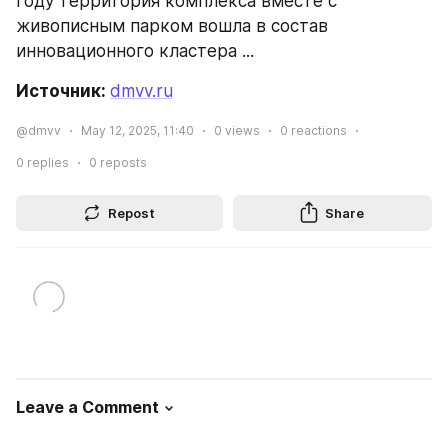
году территория комплекса вместе с 
живописным парком вошла в состав 
инновационного кластера ...
Источник: 
dmvv.ru
@dmvv
May 12, 2025, 11:40
0
views
0
reactions
0
replies
0
reposts
Repost
Share
Leave a Comment