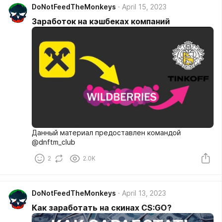
DoNotFeedTheMonkeys
April 15, 2023
Заработок на кэшбеках компаний
Данный материал предоставлен командой
@dnftm_club
2
2.0K
DoNotFeedTheMonkeys
April 13, 2023
Как заработать на скинах CS:GO?