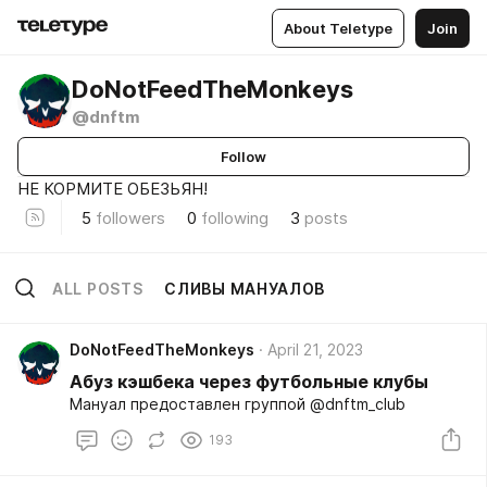
About Teletype
Join
DoNotFeedTheMonkeys
@dnftm
Follow
НЕ КОРМИТЕ ОБЕЗЬЯН!
5
followers
0
following
3
posts
ALL POSTS
СЛИВЫ МАНУАЛОВ
DoNotFeedTheMonkeys
April 21, 2023
Абуз кэшбека через футбольные клубы
Мануал предоставлен группой @dnftm_club
193