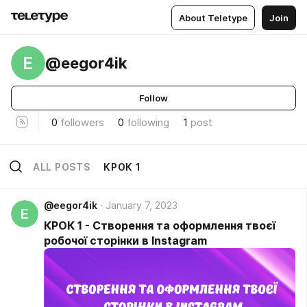
About Teletype
Join
E
@eegor4ik
Follow
0
followers
0
following
1
post
ALL POSTS
КРОК 1
@eegor4ik
January 7, 2023
E
КРОК 1 - Створення та оформлення твоєї
робочої сторінки в Instagram